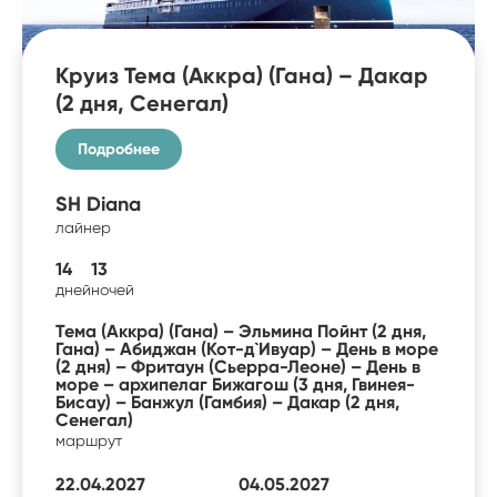
Круиз Тема (Аккра) (Гана) – Дакар
(2 дня, Сенегал)
Подробнее
SH Diana
лайнер
14
13
дней
ночей
Тема (Аккра) (Гана) – Эльмина Пойнт (2 дня,
Гана) – Абиджан (Кот-д`Ивуар) – День в море
(2 дня) – Фритаун (Сьерра-Леоне) – День в
море – архипелаг Бижагош (3 дня, Гвинея-
Бисау) – Банжул (Гамбия) – Дакар (2 дня,
Сенегал)
маршрут
22.04.2027
04.05.2027