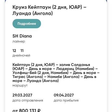
Круиз Кейптаун (2 дня, ЮАР) –
Луанда (Ангола)
Подробнее
SH Diana
лайнер
12
11
дней
ночей
Кейптаун (2 дня, ЮАР) – залив Салданья
(ЮАР) – День в море – Людериц (Намибия) –
Уолфиш-Бей (2 дня, Намибия) – День в море –
Тигрес (Ангола) – Намибе (Ангола) – День в
море – Луанда (Ангола)
маршрут
29.03.2027
09.04.2027
дата отправления
дата прибытия
от
800 131 ₽