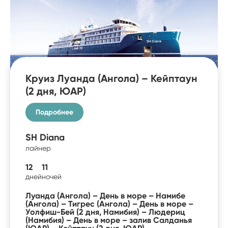
Круиз Луанда (Ангола) – Кейптаун
(2 дня, ЮАР)
Подробнее
SH Diana
лайнер
12
11
дней
ночей
Луанда (Ангола) – День в море – Намибе
(Ангола) – Тигрес (Ангола) – День в море –
Уолфиш-Бей (2 дня, Намибия) – Людериц
(Намибия) – День в море – залив Салданья