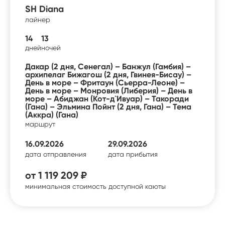
SH Diana
лайнер
14
13
дней
ночей
Дакар (2 дня, Сенегал) – Банжул (Гамбия) –
архипелаг Бижагош (2 дня, Гвинея-Бисау) –
День в море – Фритаун (Сьерра-Леоне) –
День в море – Монровия (Либерия) – День в
море – Абиджан (Кот-д`Ивуар) – Такоради
(Гана) – Эльмина Пойнт (2 дня, Гана) – Тема
(Аккра) (Гана)
маршрут
16.09.2026
29.09.2026
дата отправления
дата прибытия
от
1 119 209 ₽
минимальная стоимость доступной каюты