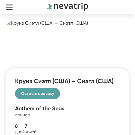
Круиз Сиэтл (США) – Сиэтл (США)
Оставить заявку
Anthem of the Seas
лайнер
8
7
дней
ночей