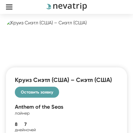
Круиз Сиэтл (США) – Сиэтл (США)
Оставить заявку
Anthem of the Seas
лайнер
8
7
дней
ночей