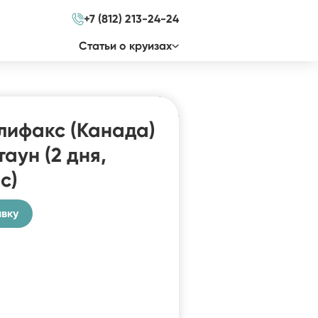
+7 (812) 213-24-24
Cтатьи о круизах
лифакс (Канада)
аун (2 дня,
с)
явку