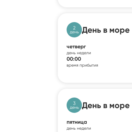
2
День в море
день
четверг
день недели
00:00
время прибытия
3
День в море
день
пятница
день недели