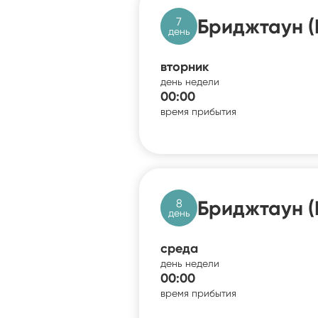
7
Бриджтаун (
день
вторник
день недели
00:00
время прибытия
8
Бриджтаун (
день
среда
день недели
00:00
время прибытия