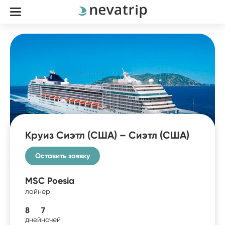
Круиз Сиэтл (США) – Сиэтл (США)
Оставить заявку
MSC Poesia
лайнер
8
7
дней
ночей