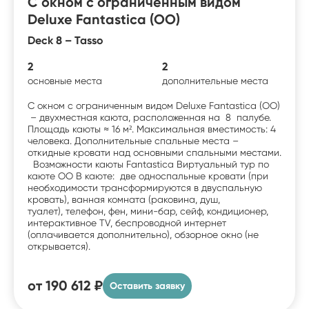
С окном с ограниченным видом
Deluxe Fantastica (OO)
Deck 8 – Tasso
2
2
основные места
дополнительные места
С окном с ограниченным видом Deluxe Fantastica (OO)
– двухместная каюта, расположенная на 8 палубе.
Площадь каюты ≈ 16 м². Максимальная вместимость: 4
человека. Дополнительные спальные места –
откидные кровати над основными спальными местами.
Возможности каюты Fantastica Виртуальный тур по
каюте OO В каюте: две односпальные кровати (при
необходимости трансформируются в двуспальную
кровать), ванная комната (раковина, душ,
туалет), телефон, фен, мини-бар, сейф, кондиционер,
интерактивное TV, беспроводной интернет
(оплачивается дополнительно), обзорное окно (не
открывается).
от
190 612 ₽
Оставить заявку