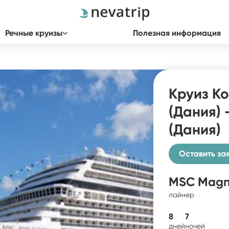
Речные круизы
Полезная информация
Круиз К
(Дания) 
(Дания)
Оставить за
MSC Magni
лайнер
8
7
дней
ночей