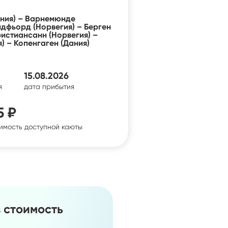
ания) – Варнемюнде
йдфьорд (Норвегия) – Берген
ристиансанн (Норвегия) –
) – Копенгаген (Дания)
15.08.2026
я
дата прибытия
5 ₽
имость доступной каюты
в стоимость