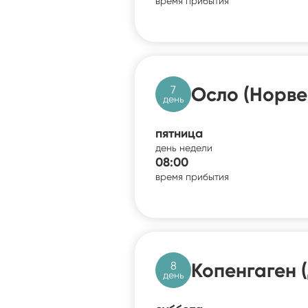
время прибытия
7
Осло (Норве
день
пятница
день недели
08:00
время прибытия
8
Копенгаген 
день