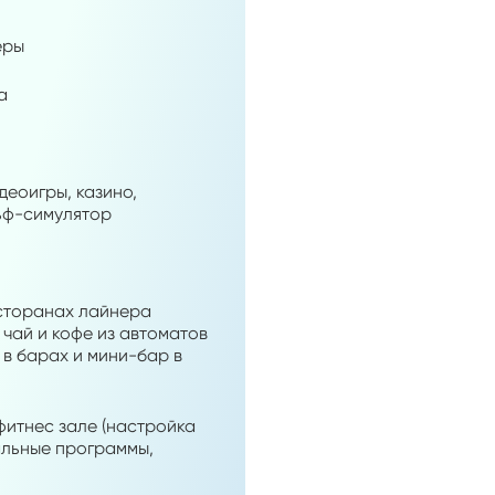
еры
а
деоигры, казино,
льф-симулятор
есторанах лайнера
 чай и кофе из автоматов
и в барах и мини-бар в
фитнес зале (настройка
альные программы,