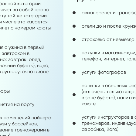
ранной категории
вляет за собой право
авиаперелет и трансф
ту той же категории
м числе это касается
отели до и после круиз
билет с номером каюты
страховка от невыезда
ая с ужина в первый
покупки в магазинах,ви
я завтраком в
телефон, интернет, го
о: завтрак, обед,
ночный буфеты), вода,
круглосуточно в зоне
услуги фотографов
напитки в основных р
боры
(включены только вода,
в зоне буфета), напитк
каюте
иятия на борту
услуги инструкторов в 
х помещений лайнера
тренажеров, индивиду
узи у бассейнов,
аэробика, йога)
вание тренажерами в
адки)