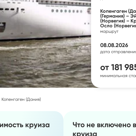
Копенгаген (Д
(Германия) – Э
(Норвегия) – К
Осло (Норвегия
маршрут
08.08.2026
дата отправлени
от
181 98
минимальная сто
– Копенгаген (Дания)
оимость круиза
Что не включено 
круиза