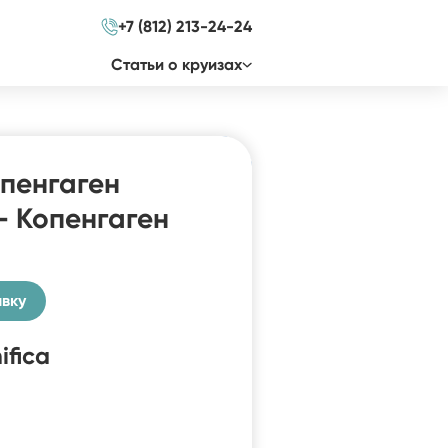
+7 (812) 213-24-24
Cтатьи о круизах
опенгаген
– Копенгаген
явку
fica