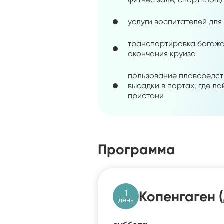
услуги воспитателей для
транспортировка багажа
окончания круиза
пользование плавсредст
высадки в портах, где л
пристани
Программа
1
Копенгаген 
день