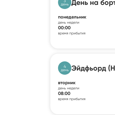
3
День на бор
день
понедельник
день недели
00:00
время прибытия
4
Эйдфьорд (Н
день
вторник
день недели
08:00
время прибытия