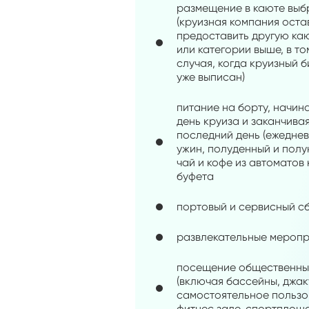
размещение в каюте выб
(круизная компания оста
предоставить другую каю
или категории выше, в то
случая, когда круизный 
уже выписан)
питание на борту, начин
день круиза и заканчива
последний день (ежедневн
ужин, полуденный и полу
чай и кофе из автоматов 
буфета
портовый и сервисный с
развлекательные меропр
посещение общественны
(включая бассейны, джак
самостоятельное пользо
фитнес зале, спортплощ