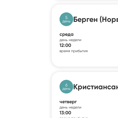
5
Берген (Нор
день
среда
день недели
12:00
время прибытия
6
Кристиансан
день
четверг
день недели
13:00