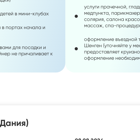
услуги прачечной, глад
медпункта, парикмахер
 детей в мини-клубах
солярия, салона красот
массаж, спа-процедуры 
 в портах начала и
оформление въездной т
Шенген (уточняйте у м
вами для посадки и
предоставляет круизно
айнер не причаливает к
оформление необходим
(Дания)