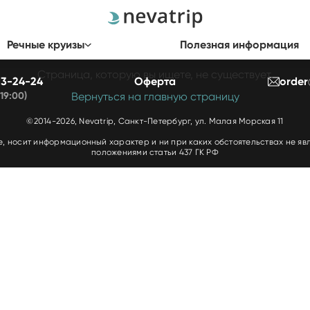
404 — Страница не найдена
Речные круизы
Полезная информация
Страница, которую вы ищете, не существует.
213-24-24
Оферта
order
 19:00)
Вернуться на главную страницу
©2014-2026, Nevatrip, Санкт-Петербург, ул. Малая Морская 11
е, носит информационный характер и ни при каких обстоятельствах не я
положениями статьи 437 ГК РФ