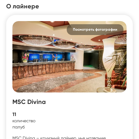
О лайнере
Посмотреть фотографии
MSC Divina
11
количество
палуб
MSC Divina – круизный лайнер, чье название