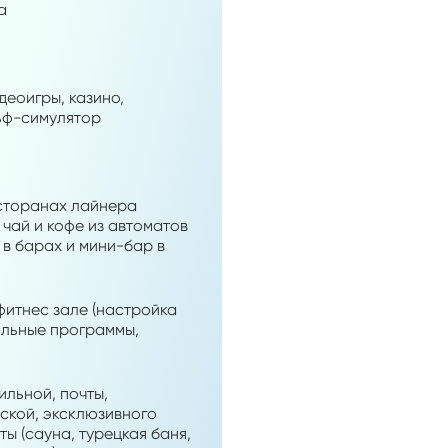
а
деоигры, казино,
льф-симулятор
есторанах лайнера
 чай и кофе из автоматов
и в барах и мини-бар в
фитнес зале (настройка
альные программы,
ильной, почты,
ской, эксклюзивного
ы (сауна, турецкая баня,