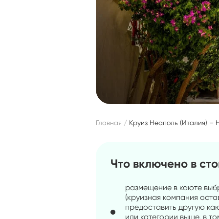
Главная
Круиз Неаполь (Италия) – 
Что включено в ст
размещение в каюте выб
(круизная компания оста
предоставить другую каю
или категории выше, в то