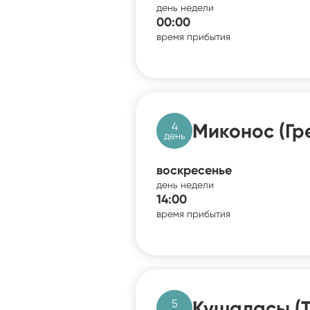
день недели
00:00
время прибытия
4
Миконос (Гр
день
воскресенье
день недели
14:00
время прибытия
5
Кушадасы (Т