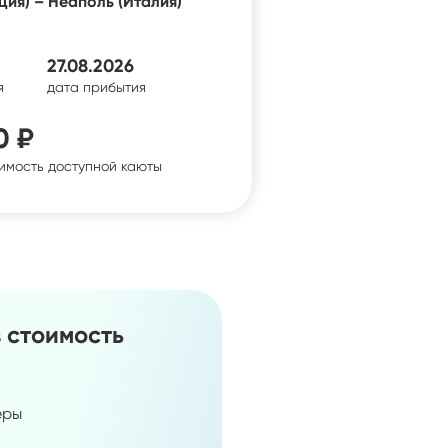
ия) – Неаполь (Италия)
27.08.2026
я
дата прибытия
0 ₽
имость доступной каюты
в стоимость
еры