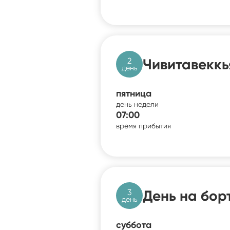
2
Чивитавеккь
день
пятница
день недели
07:00
время прибытия
3
День на бор
день
суббота