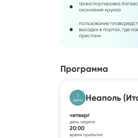
транспортировка багажа
окончания круиза
пользование плавсредст
высадки в портах, где л
пристани
Программа
1
Неаполь (Ит
день
четверг
день недели
20:00
время прибытия