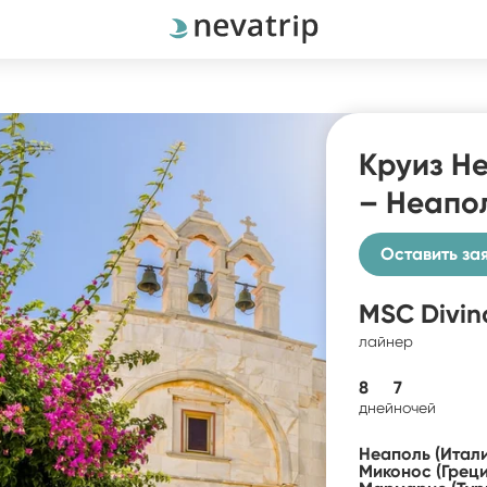
Круиз Не
– Неапол
Оставить за
MSC Divin
лайнер
8
7
дней
ночей
Неаполь (Итали
Миконос (Греци