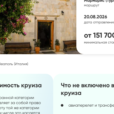
Мармарис (Турц
маршрут
20.08.2026
дата отправлени
от
151 70
минимальная сто
Неаполь (Италия)
оимость круиза
Что не включено 
круиза
ранной категории
вляет за собой право
авиаперелет и трансф
ту той же категории
м числе это касается