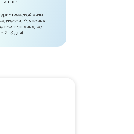
и т. д.)
уристической визы
енеджеров. Компания
е приглашение, на
о 2–3 дня)