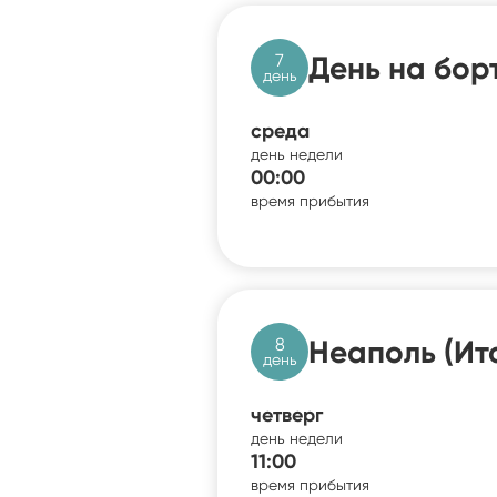
7
День на бор
день
среда
день недели
00:00
время прибытия
8
Неаполь (Ит
день
четверг
день недели
11:00
время прибытия