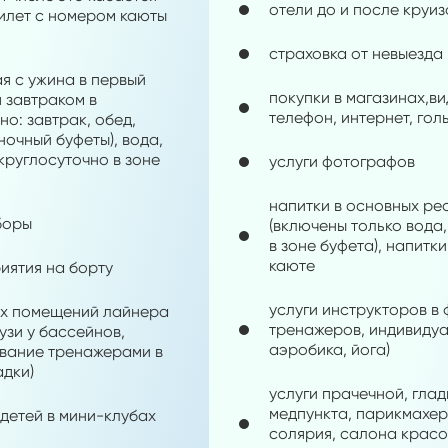
отели до и после круиз
билет с номером каюты
страховка от невыезда
ая с ужина в первый
покупки в магазинах,ви
я завтраком в
телефон, интернет, го
о: завтрак, обед,
ночный буфеты), вода,
круглосуточно в зоне
услуги фотографов
напитки в основных р
боры
(включены только вода,
в зоне буфета), напитк
каюте
иятия на борту
услуги инструкторов в 
х помещений лайнера
тренажеров, индивиду
узи у бассейнов,
аэробика, йога)
вание тренажерами в
адки)
услуги прачечной, глад
медпункта, парикмахер
 детей в мини-клубах
солярия, салона красот