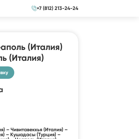
+7 (812) 213-24-24
аполь (Италия)
ь (Италия)
явку
a
я) – Чивитавеккья (Италия) –
я) – Кушадасы (Турция) –