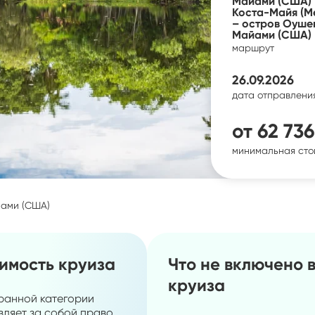
Майами (США) –
Коста-Майя (Ме
– остров Оушен
Майами (США)
маршрут
26.09.2026
дата отправлени
от
62 736
минимальная сто
йами (США)
оимость круиза
Что не включено 
круиза
ранной категории
вляет за собой право