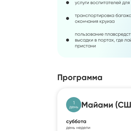
услуги воспитателей для
транспортировка багажа
окончания круиза
пользование плавсредст
высадки в портах, где л
пристани
Программа
1
Майами (СШ
день
суббота
день недели