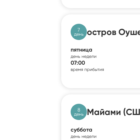
7
остров Оуше
день
пятница
день недели
07:00
время прибытия
8
Майами (СШ
день
суббота
день недели