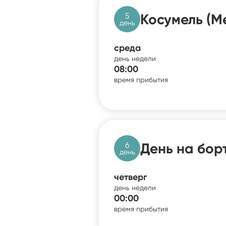
5
Косумель (М
день
среда
день недели
08:00
время прибытия
6
День на бор
день
четверг
день недели
00:00
время прибытия