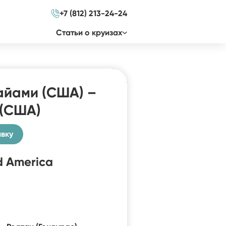
+7 (812) 213-24-24
Cтатьи о круизах
айами (США) –
(США)
явку
d America