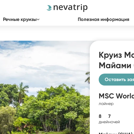
Речные круизы
Полезная информация
Круиз М
Майами 
Оставить за
MSC Worl
лайнер
8
7
дней
ночей