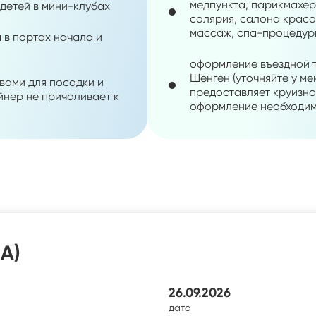
медпункта, парикмахер
 детей в мини-клубах
солярия, салона красот
массаж, спа-процедуры 
 в портах начала и
оформление въездной т
Шенген (уточняйте у м
вами для посадки и
предоставляет круизно
айнер не причаливает к
оформление необходим
А)
26.09.2026
дата