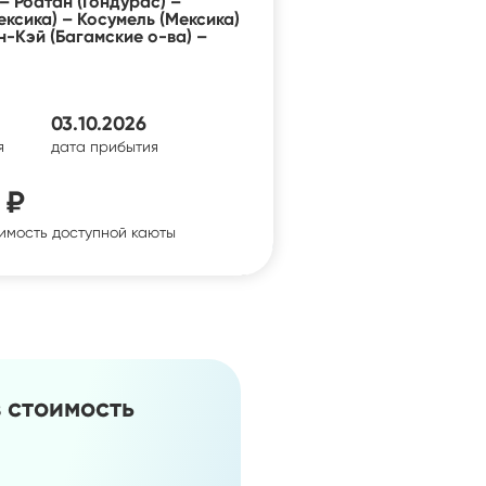
 Роатан (Гондурас) –
ксика) – Косумель (Мексика)
-Кэй (Багамские о-ва) –
03.10.2026
я
дата прибытия
 ₽
имость доступной каюты
в стоимость