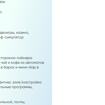
еры
а
деоигры, казино,
льф-симулятор
есторанах лайнера
 чай и кофе из автоматов
и в барах и мини-бар в
фитнес зале (настройка
альные программы,
ильной, почты,