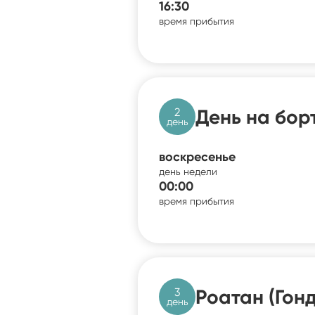
16:30
время прибытия
2
День на бор
день
воскресенье
день недели
00:00
время прибытия
3
Роатан (Гон
день