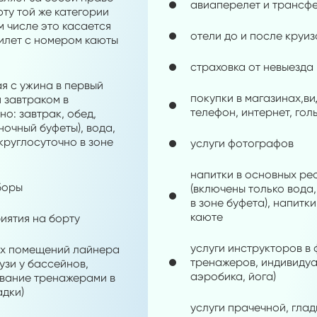
авиаперелет и трансф
ту той же категории
м числе это касается
отели до и после круиз
билет с номером каюты
страховка от невыезда
ая с ужина в первый
покупки в магазинах,ви
я завтраком в
телефон, интернет, го
о: завтрак, обед,
ночный буфеты), вода,
круглосуточно в зоне
услуги фотографов
напитки в основных р
боры
(включены только вода,
в зоне буфета), напитк
каюте
иятия на борту
услуги инструкторов в 
х помещений лайнера
тренажеров, индивиду
узи у бассейнов,
аэробика, йога)
вание тренажерами в
адки)
услуги прачечной, глад